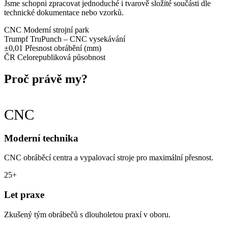
Jsme schopni zpracovat jednoduché i tvarově složité součásti dle
technické dokumentace nebo vzorků.
CNC
Moderní strojní park
Trumpf
TruPunch – CNC vysekávání
±0,01
Přesnost obrábění (mm)
ČR
Celorepubliková působnost
Proč právě my?
CNC
Moderní technika
CNC obráběcí centra a vypalovací stroje pro maximální přesnost.
25+
Let praxe
Zkušený tým obrábečů s dlouholetou praxí v oboru.