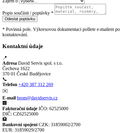
Zájem o
Popis součásti / poptávky *
Odeslat poptávku
* Povinná pole. Výkresovou dokumentaci pošlete e-mailem po
kontaktování.
Kontaktní údaje
📍
Adresa
David Servis spol. s r.o.
Čechova 1622
370 01 České Budějovice
📞
Telefon
+420 387 312 269
✉️
E-mail
brom@davidservis.cz
🏢
Fakturační údaje
IČO: 62525000
DIČ: CZ62525000
🏦
Bankovní spojení
CZK: 31859002/2700
EUR: 31859029/2700