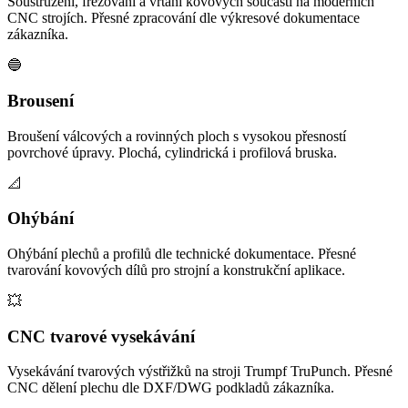
Soustružení, frézování a vrtání kovových součástí na moderních
CNC strojích. Přesné zpracování dle výkresové dokumentace
zákazníka.
🔵
Brousení
Broušení válcových a rovinných ploch s vysokou přesností
povrchové úpravy. Plochá, cylindrická i profilová bruska.
📐
Ohýbání
Ohýbání plechů a profilů dle technické dokumentace. Přesné
tvarování kovových dílů pro strojní a konstrukční aplikace.
💥
CNC tvarové vysekávání
Vysekávání tvarových výstřižků na stroji Trumpf TruPunch. Přesné
CNC dělení plechu dle DXF/DWG podkladů zákazníka.