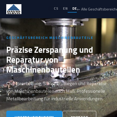
CS
EN
DE
← Alle Geschäftsbereich
GESCHÄFTSBEREICH MASCHINENBAUTEILE
Präzise Zerspanung und
Reparatur von
Maschinenbauteilen
CNC-Bearbeitung, Schleifen, Biegen und Reparatur
von Maschinenbauteilen nach Maß. Professionelle
Metallbearbeitung für industrielle Anwendungen.