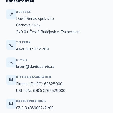
Kontaktdaten
ADRESSE
📍
David Servis spol. s r.o.
Čechova 1622
370 01 České Budějovice, Tschechien
TELEFON
📞
+420 387 312 269
E-MAIL
✉️
brom@davidservis.cz
RECHNUNGSANGABEN
🏢
Firmen-ID (IČO): 62525000
USt-IdNr. (DIČ): CZ62525000
BANKVERBINDUNG
🏦
CZK: 31859002/2700