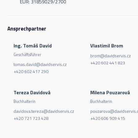
EUR: 31859029/2700
Ansprechpartner
Ing. Tomáš David
Vlastimil Brom
Geschäftsführer
brom@davidservis.cz
+420 602 441 823
tomas.david@davidservis.cz
+420 602 417 290
Tereza Davidová
Milena Pouzarová
Buchhalterin
Buchhalterin
davidova.tereza@davidservis.cz
pouzarova@davidservis.
+420 721 723 428
+420 606 909 415